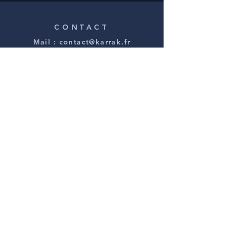
CONTACT
Mail :
contact@karrak.fr
Licence PLATESV-D-2023-004644
REJOIGNEZ-NOUS !
S'ABONNER À LA NEWSLETTER
FAIRE UN DON
Mentions légales
Conditions Générales de Vente