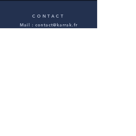
CONTACT
Mail :
contact@karrak.fr
Licence PLATESV-D-2023-004644
REJOIGNEZ-NOUS !
S'ABONNER À LA NEWSLETTER
FAIRE UN DON
Mentions légales
Conditions Générales de Vente