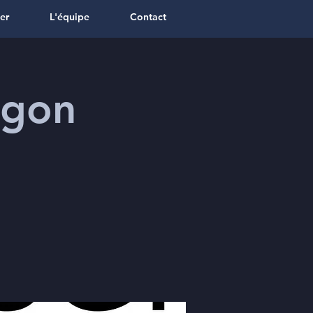
er
L'équipe
Contact
agon