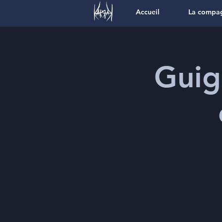
Accueil
La compa
Guig