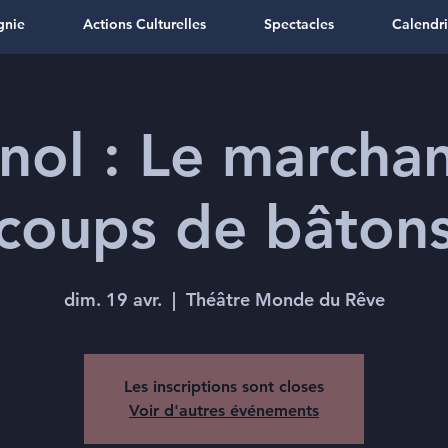
gnie
Actions Culturelles
Spectacles
Calendri
nol : Le marcha
coups de bâton
dim. 19 avr.
  |  
Théâtre Monde du Rêve
Les inscriptions sont closes
Voir d'autres événements